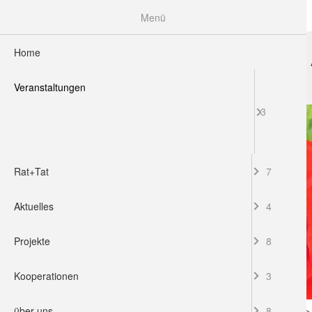
Menü
Home
HOME
VERANSTALTUNGEN
RAT+TAT
Veranstaltungen
3
Rat+Tat
7
Aktuelles
4
Projekte
8
Kooperationen
3
über uns
8