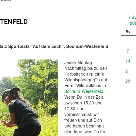
Details
< J
STENFELD
20
Mo
kplatz Sportplatz "Auf dem Esch", Bochum-Westenfeld
7
14
Jeden Montag-
Nachmittag bis zu den
21
Herbstferien ist ein*e
Wildnispädagog*in auf
28
Eurer Wildnisfläche in
Bochum-Westenfeld
.
Wenn Du in der Zeit
zwischen 15.30 und
17.30 Uhr
vorbeischaust: wir
freuen uns auf Dich
und haben bestimmt
eine Idee, was Du für