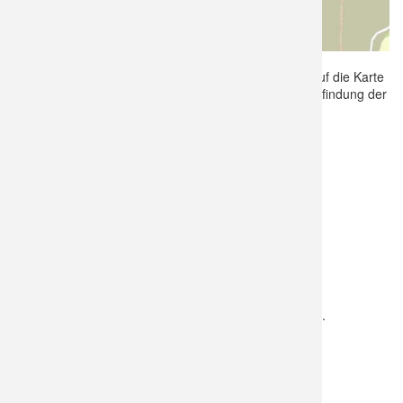
Die Wegeführung ist hier analog: Schaue ab und zu auf die Karte
und orientiere Dich im Gelände. Wie früher, seit der Erfindung der
Landkarte. :-)
direkt zu
Station 1 Da war mal Wasser
EXKURSION MIT INTERAKTIVER
WEGEKARTE
hier anklicken
Auf der Karte kannst Du die Stationen direkt anwählen.
Dazu musst Du jedoch
online
sein.