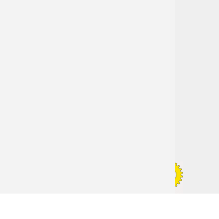
HOME
VERANSTALTUNGEN
RAT+TAT
AKTUELLES
PROJEKTE
KOOPERATION
WIR ÜBER UNS
KONTAKT
Biologische Station Östliches Ruhrgebiet
Vinckestr. 91
44623 Herne
Tel.: (0 23 23) 22 96 41-0
Fax: (0 23 23) 22 96 42-0
E-Mail:
info@biostation-ruhr-ost.de