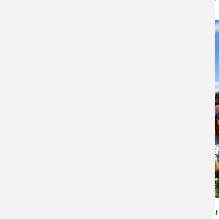
Sie sind hier:
Biostation-Ruhr-Ost
>
Veranstaltungen
>
Vor allem in den Monaten März bis Oktober ist 