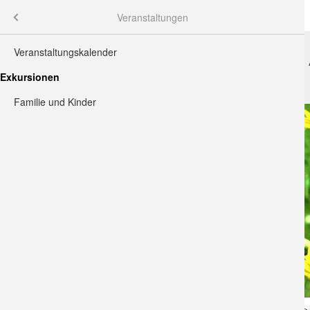
Menü
Veranstaltungen
Veranstaltungskalender
HOME
VERANSTALTUNGEN
RAT+TAT
Exkursionen
3
Familie und Kinder
7
4
8
3
8