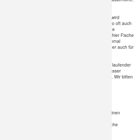
Kiemenfußkrebse, Muschelkrebse, Ruderfußkrebse.
Der Laich von Amphibien (Fröschen, Kröten, Molche) wird
ebenfalls bei Austrocknung zerstört. Es gibt aber wie so oft auch
einen Vorteil: Im kommenden Jahr entwickeln sich neue
Kaulquappen-Bestände besser, da ihre Fressfeinde - hier Fische
und mehrjährige Libellenlarven - für einige Zeit erst einmal
ausfallen. Ein zweites oder drittes Mal wird es dann aber auch für
den bestan der Amphibien sehr schwer.
Besonders schädlich sind zudem Müll und der Kot frei laufender
Hunde. Zusammen mit fallendem Laub wird das Gewässer
überdüngt: Der Verlandungsprozess beschleunigt sich. Wir bitten
also um Rücksichtnahme.
Quizfrage
Welches Tier liebt den gelegentlichen Aufenthalt in kleinen
Stillgewässern?
a) Ringelnatter b) Feuersalamander c) Blindschleiche
Auflösung