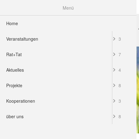
Menü
Home
HOME
VERANSTALTUNGEN
RAT+TAT
Veranstaltungen
3
Rat+Tat
7
Aktuelles
4
Projekte
8
Kooperationen
3
über uns
8