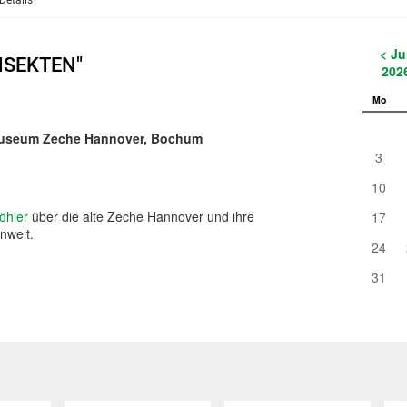
Details
< Ju
NSEKTEN"
202
Mo
Museum Zeche Hannover, Bochum
3
10
öhler
über die alte Zeche Hannover und ihre
17
nwelt.
24
31