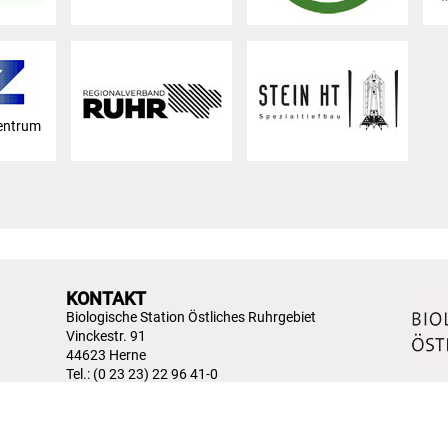
entrum
KONTAKT
Biologische Station Östliches Ruhrgebiet
Vinckestr. 91
44623 Herne
Tel.: (0 23 23) 22 96 41-0
Fax: (0 23 23) 22 96 42-0
E-Mail:
info@biostation-ruhr-ost.de