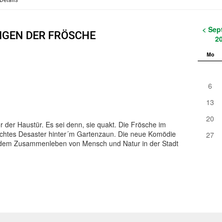
Details
< Sep
IGEN DER FRÖSCHE
2
Mo
6
13
20
r der Haustür. Es sei denn, sie quakt. Die Frösche im
 echtes Desaster hinter´m Gartenzaun. Die neue Komödie
27
dem Zusammenleben von Mensch und Natur in der Stadt