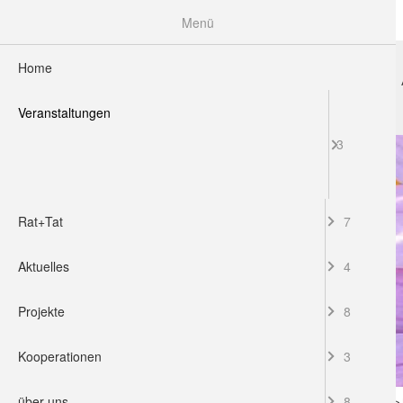
Menü
Home
HOME
VERANSTALTUNGEN
RAT+TAT
Veranstaltungen
3
Rat+Tat
7
Aktuelles
4
Projekte
8
Kooperationen
3
über uns
8