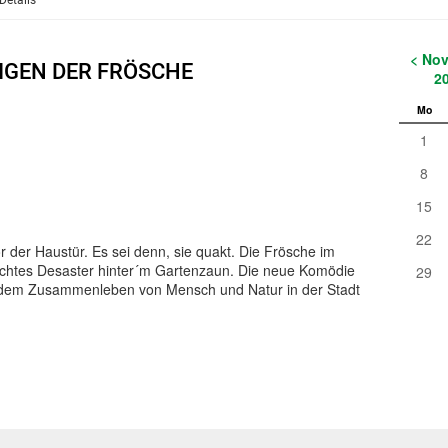
Details
< No
IGEN DER FRÖSCHE
2
Mo
1
8
15
22
r der Haustür. Es sei denn, sie quakt. Die Frösche im
 echtes Desaster hinter´m Gartenzaun. Die neue Komödie
29
dem Zusammenleben von Mensch und Natur in der Stadt