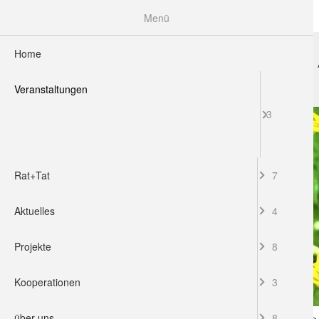
Menü
Home
HOME
VERANSTALTUNGEN
RAT+TAT
Veranstaltungen
3
Rat+Tat
7
Aktuelles
4
Projekte
8
Kooperationen
3
über uns
8