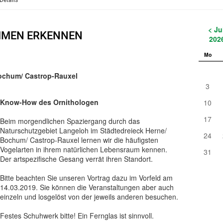
Details
< Ju
MMEN ERKENNEN
202
Mo
Bochum/ Castrop-Rauxel
3
Know-How des Ornithologen
10
17
Beim morgendlichen Spaziergang durch das
Naturschutzgebiet Langeloh im Städtedreieck Herne/
24
Bochum/ Castrop-Rauxel lernen wir die häufigsten
Vogelarten in ihrem natürlichen Lebensraum kennen.
31
Der artspezifische Gesang verrät ihren Standort.
Bitte beachten Sie unseren Vortrag dazu im Vorfeld am
14.03.2019. Sie können die Veranstaltungen aber auch
einzeln und losgelöst von der jeweils anderen besuchen.
Festes Schuhwerk bitte! Ein Fernglas ist sinnvoll.