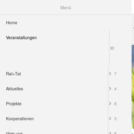
Menü
Home
HOME
VERANSTALTUNGEN
RAT+TAT
Veranstaltungen
3
Rat+Tat
7
Aktuelles
4
Projekte
8
Kooperationen
3
über uns
8