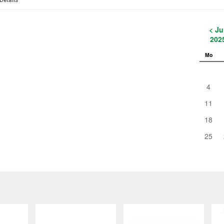
Details
< Ju
202
Mo
4
11
18
25