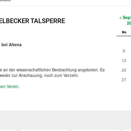
Details
< Sep
ELBECKER TALSPERRE
2
Mo
 bei Altena
6
13
de an der wissenschaftlichen Beobachtung angeboten. Es
20
 weder zur Anschauung, noch zum Verzehr.
27
en Verein
.