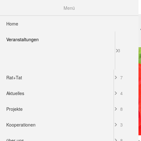
Menü
Home
HOME
VERANSTALTUNGEN
RAT+TAT
Veranstaltungen
3
Rat+Tat
7
Aktuelles
4
Projekte
8
Kooperationen
3
über uns
8