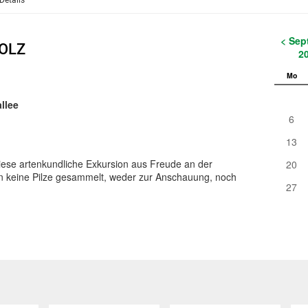
Details
< Sep
OLZ
2
Mo
llee
6
13
diese artenkundliche Exkursion aus Freude an der
20
n keine Pilze gesammelt, weder zur Anschauung, noch
27