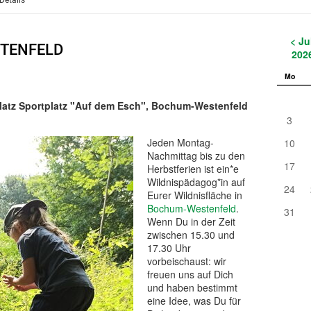
Details
< Ju
STENFELD
202
Mo
kplatz Sportplatz "Auf dem Esch", Bochum-Westenfeld
3
Jeden Montag-
10
Nachmittag bis zu den
17
Herbstferien ist ein*e
Wildnispädagog*in auf
24
Eurer Wildnisfläche in
Bochum-Westenfeld
.
31
Wenn Du in der Zeit
zwischen 15.30 und
17.30 Uhr
vorbeischaust: wir
freuen uns auf Dich
und haben bestimmt
eine Idee, was Du für