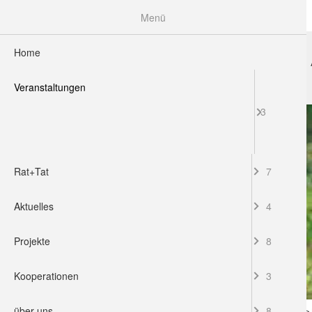
Menü
Home
HOME
VERANSTALTUNGEN
RAT+TAT
Veranstaltungen
3
Rat+Tat
7
Aktuelles
4
Projekte
8
Kooperationen
3
über uns
8