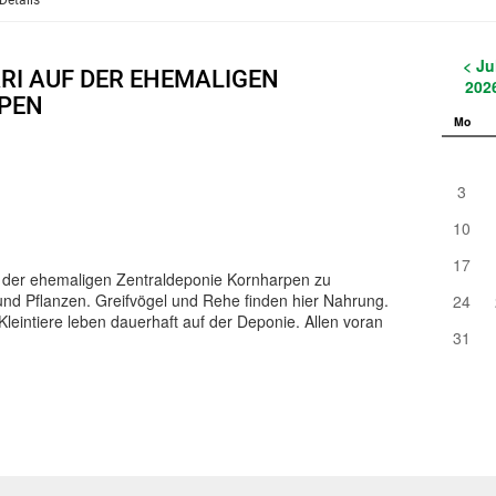
Details
< Ju
RI AUF DER EHEMALIGEN
202
PEN
Mo
3
10
17
f der ehemaligen Zentraldeponie Kornharpen zu
 und Pflanzen. Greifvögel und Rehe finden hier Nahrung.
24
leintiere leben dauerhaft auf der Deponie. Allen voran
31