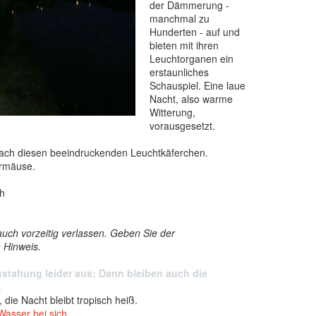
der Dämmerung -
manchmal zu
Hunderten - auf und
bieten mit ihren
Leuchtorganen ein
erstaunliches
Schauspiel. Eine laue
Nacht, also warme
Witterung,
vorausgesetzt.
 nach diesen beeindruckenden Leuchtkäferchen.
ermäuse.
ch
uch vorzeitig verlassen. Geben Sie der
n Hinweis.
nstaltung leider aus: Dann bleiben auch die
.
 die Nacht bleibt tropisch heiß.
Wasser bei sich.