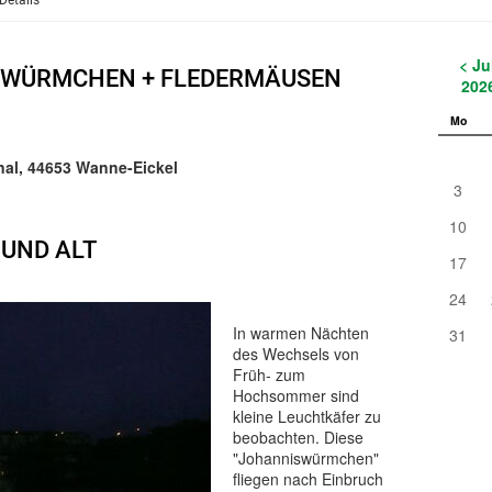
Details
< Ju
ÜHWÜRMCHEN + FLEDERMÄUSEN
202
Mo
al, 44653 Wanne-Eickel
3
10
 UND ALT
17
24
In warmen Nächten
31
des Wechsels von
Früh- zum
Hochsommer sind
kleine Leuchtkäfer zu
beobachten. Diese
"Johanniswürmchen"
fliegen nach Einbruch