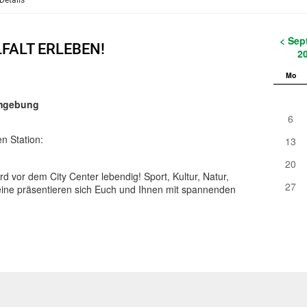
Details
< Sep
LFALT ERLEBEN!
2
Mo
Umgebung
6
n Station:
13
20
d vor dem City Center lebendig! Sport, Kultur, Natur,
27
eine präsentieren sich Euch und Ihnen mit spannenden