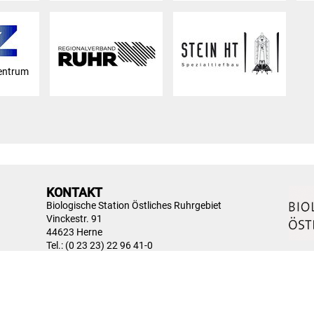
entrum
KONTAKT
Biologische Station Östliches Ruhrgebiet
Vinckestr. 91
44623 Herne
Tel.: (0 23 23) 22 96 41-0
Fax: (0 23 23) 22 96 42-0
E-Mail:
info@biostation-ruhr-ost.de