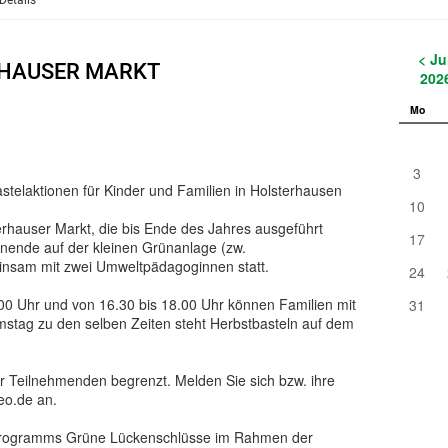
Details
< Ju
RHAUSER MARKT
202
Mo
3
astelaktionen für Kinder und Familien in Holsterhausen
10
user Markt, die bis Ende des Jahres ausgeführt
17
hnende auf der kleinen Grünanlage (zw.
einsam mit zwei Umweltpädagoginnen statt.
24
00 Uhr und von 16.30 bis 18.00 Uhr können Familien mit
31
mstag zu den selben Zeiten steht Herbstbasteln auf dem
r Teilnehmenden begrenzt. Melden Sie sich bzw. ihre
eo.de an.
programms Grüne Lückenschlüsse im Rahmen der