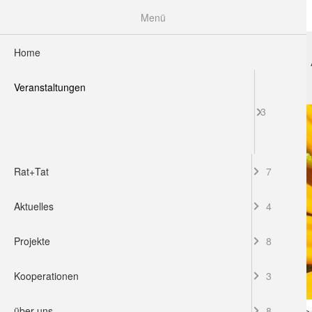
Menü
Home
HOME
VERANSTALTUNGEN
RAT+TAT
Veranstaltungen
3
Rat+Tat
7
Aktuelles
4
Projekte
8
Kooperationen
3
über uns
8