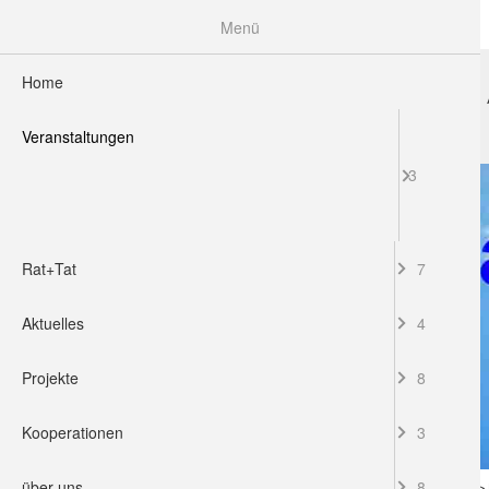
Menü
Home
HOME
VERANSTALTUNGEN
RAT+TAT
Veranstaltungen
3
Rat+Tat
7
Aktuelles
4
Projekte
8
Kooperationen
3
über uns
8