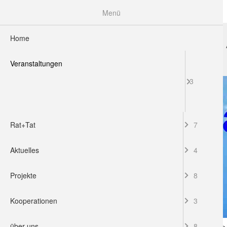
Menü
Home
HOME
VERANSTALTUNGEN
RAT+TAT
Veranstaltungen
3
Rat+Tat
7
Aktuelles
4
Projekte
8
Kooperationen
3
über uns
8