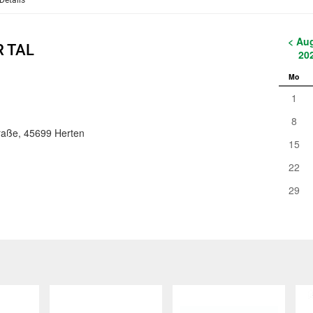
Details
< Au
R TAL
20
Mo
1
8
traße, 45699 Herten
15
22
29