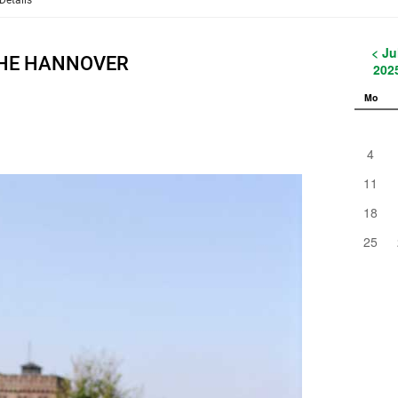
Details
< Ju
CHE HANNOVER
202
Mo
4
11
18
25