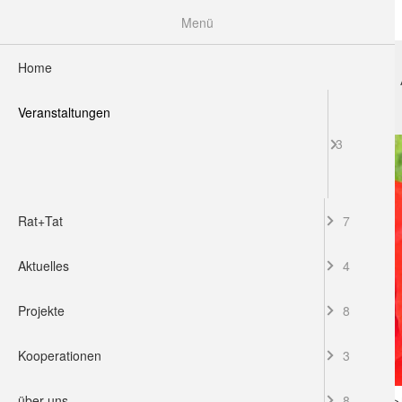
Menü
Home
HOME
VERANSTALTUNGEN
RAT+TAT
Veranstaltungen
3
Rat+Tat
7
Aktuelles
4
Projekte
8
Kooperationen
3
über uns
8