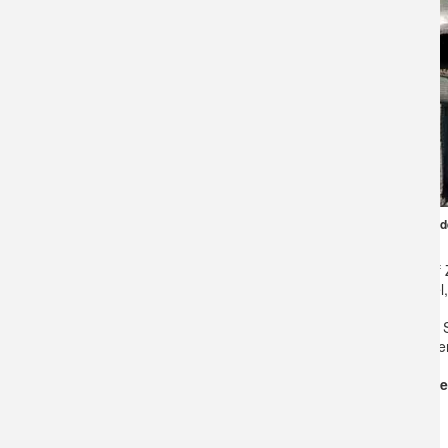
Zeche Hannover: Bergbau + Natur begegnen einand
Einst wurde hier Kohle gefördert. Nun lebt au
IndustrieNatur - eine Vielzahl von Arten: Vögel,
Dabei lauschen wir Zilpzalp, Zaunkönig & Co. 
Schuhwerk. Ein Fernglas kann mitgebracht we
Corona-Sonderprogramm: Begrenzte Teilne
notwendig.
Treffpunkt: