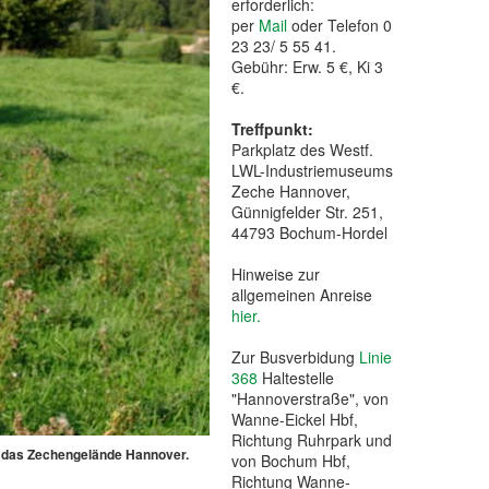
erforderlich:
per
Mail
oder Telefon 0
23 23/ 5 55 41.
Gebühr: Erw. 5 €, Ki 3
€.
Treffpunkt:
Parkplatz des Westf.
LWL-Industriemuseums
Zeche Hannover,
Günnigfelder Str. 251,
44793 Bochum-Hordel
Hinweise zur
allgemeinen Anreise
hier
.
Zur Busverbidung
Linie
368
Haltestelle
"Hannoverstraße", von
Wanne-Eickel Hbf,
Richtung Ruhrpark und
uf das Zechengelände Hannover.
von Bochum Hbf,
Richtung Wanne-