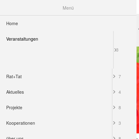
Menü
Home
HOME
VERANSTALTUNGEN
RAT+TAT
Veranstaltungen
3
Rat+Tat
7
Aktuelles
4
Projekte
8
Kooperationen
3
über uns
8