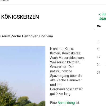
Details
< Ju
, KÖNIGSKERZEN
202
Mo
Museum Zeche Hannover, Bochum
3
Nicht nur Kohle,
10
Kröten, Königskerze.
17
Auch Mauereidechsen,
Wasserschildkröten,
24
Graureiher! Der
naturkundliche
31
Spaziergang über die
alte Zeche Hannover
und ihre
Bergbaulandschaft ist
gut 2 km lang.
Eine
Anmeldung
ist